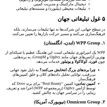
دیجیتال مارکتینگ و مدیریت کمپین
تبلیغات محیطی (بیلبورد) و مستندهای تبلیغاتی
۵ غول تبلیغاتی جهان
در سطح جهانی، این شرکت‌ها نه تنها تبلیغات می‌سازند، بلکه
فرهنگ‌سازی می‌کنند و مسیر حرکت بازارها را تعیین می‌کنند.
۱. WPP Group (لندن، انگلستان)
WPP یک امپراتوری تبلیغاتی است. این هلدینگ عظیم با شبکه‌ای از
بهترین آژانس‌های جهان مانند Ogilvy و GroupM، به برندهایی
چون
فورد، کوکاکولا و یونیلور
خدمات می‌دهد.
چرا برندهای بزرگ انتخابش می‌کنند؟
به دلیل نفوذ جهانی
بی‌رقیب، توانایی تحلیل داده‌های کلان و خلق کمپین‌های
فرهنگ‌ساز.
کمپین نمادین:
کمپین “Real Beauty” برای برند Dove که
توسط آژانس Ogilvy (زیرمجموعه WPP) اجرا شد و تعریف
زیبایی را در سراسر جهان به چالش کشید.
۲. Omnicom Group (نیویورک، آمریکا)