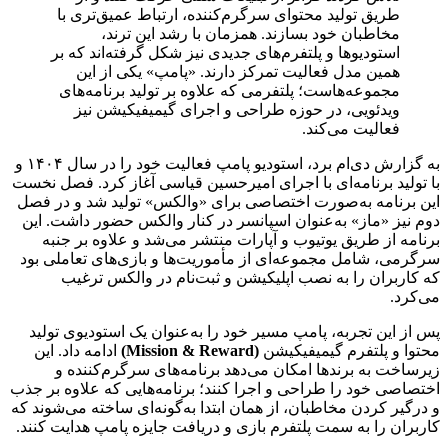
طریق تولید محتوای سرگرم‌کننده، ارتباط عمیق‌تری با
مخاطبان خود بسازند. همزمان با رشد این ترند،
استودیوها و پلتفرم‌های جدیدی نیز شکل گرفته‌اند که بر
همین مدل فعالیت تمرکز دارند. «پامپ» یکی از این
مجموعه‌هاست؛ پلتفرمی که علاوه بر تولید برنامه‌های
ویدئویی، در حوزه طراحی و اجرای گیمیفیکیشن نیز
فعالیت می‌کند.
به گزارش دی‌ام برد، استودیو پامپ فعالیت خود را در سال ۱۴۰۴ و
با تولید برنامه‌ای با اجرای امیرحسین قیاسی آغاز کرد. فصل نخست
این برنامه به‌صورت اختصاصی برای «والکس» تولید شد و در فصل
دوم نیز «ماز» به‌عنوان اسپانسر در کنار والکس حضور داشت. این
برنامه از طریق یوتیوب و آپارات منتشر می‌شد و علاوه بر جنبه
سرگرمی، شامل مجموعه‌ای از مأموریت‌ها و بازی‌های تعاملی بود
که کاربران را به نصب اپلیکیشن و ثبت‌نام در والکس ترغیب
می‌کرد.
پس از این تجربه، پامپ مسیر خود را به‌عنوان یک استودیوی تولید
محتوا و پلتفرم گیمیفیکیشن
(Mission & Reward)
ادامه داد. این
زیرساخت به برندها امکان می‌دهد برنامه‌های سرگرم‌کننده و
اختصاصی خود را طراحی و اجرا کنند؛ برنامه‌هایی که علاوه بر جذب
و درگیر کردن مخاطبان، از همان ابتدا به‌گونه‌ای ساخته می‌شوند که
کاربران را به سمت پلتفرم بازی و دریافت جایزه پامپ هدایت کنند.