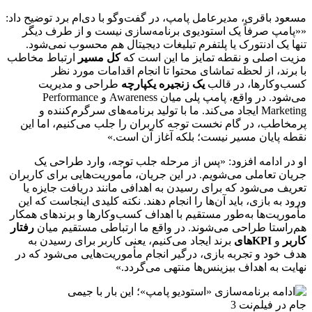
مسعود باقری، مدیرعامل پامپ، در گفت‌وگو با دی‌ام برد توضیح داد:
««پامپ صرفاً یک استودیوی برنامه‌سازی نیست و از طرف دیگر
تنها یک ادنتورک یا پلتفرم تبلیغات دیجیتال هم محسوب نمی‌شود.
مزیت اصلی و نقطه تمایز ما این است که
کل مسیر
ارتباط مخاطب
با برند، از لحظه تماشای محتوا تا انجام اقدامات مورد نظر
کسب‌وکارها، در قالب
یک زنجیره یکپارچه
طراحی و مدیریت
می‌شود. در واقع، پامپ پلی میان Awareness و Performance
Marketing ایجاد می‌کند. ما با تولید برنامه‌های سرگرم‌کننده و
پرمخاطب، در گام نخست توجه کاربران را جلب می‌کنیم، اما این
نقطه پایان مسیر نیست؛ بلکه آغاز آن است.»
او در ادامه افزود: «پس از مرحله جلب توجه، وارد طراحی یک
جریان تعاملی می‌شویم. در این جریان، مأموریت‌هایی برای کاربران
تعریف می‌شود که برای رسیدن به اهدافی مانند دریافت جایزه یا
ورود به بازی، باید آن‌ها را انجام دهند. نکته کلیدی اینجاست که این
مأموریت‌ها به‌طور مستقیم با اهداف کسب‌وکارها و برندهای همکار
هم‌راستا طراحی می‌شوند. در واقع ما ارتباطی مستقیم میان
رفتار
کاربر
و
KPIهای
برند ایجاد می‌کنیم، یعنی کاربر برای رسیدن به
هدف خود و تجربه بازی، درگیر انجام مأموریت‌هایی می‌شود که در
نهایت به اهداف بیزینس‌ها منتهی می‌گردد.»