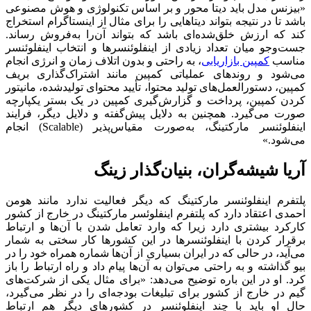
«بیزنس مدل باید دیتا محور و بر اساس تکنولوژی و هوش مصنوعی
باشد تا در نتیجه بتواند دیتاهایی را برای مثال از اینستاگرام استخراج
کند که ارزش خلق‌شده‌ای باشد که بتواند آن‌را به‌فروش رساند.
جست‌وجو میان تعداد زیادی از اینفلوئنسرها و انتخاب اینفلوئنسر
مناسب
کمپین بازاریابی
، به راحتی و بدون اتلاف زمان و انرژی انجام
می‌شود و روندهای عملیاتی کمپین مانند اشتراک‌گذاری بریف
کمپین، دستورالعمل‌های تولید محتوا، تأیید محتوای تولیدشده، مانیتور
کردن کمپین، پرداخت و گزارش‌گیری کمپین در یک بستر یکپارچه
صورت می‌گیرد.
همچنین به دلایل پیش‌گفته و دلایل دیگر، فرایند
اینفلوئنسر مارکتینگ، به‌صورت مقیاس‌پذیر (Scalable) انجام
می‌شود.»
آریا شیشه‌گران، بنیان‌گذار زینگ
پلتفرم اینفلوئنسر مارکتینگ که دیگر فعالیت ندارد
مانند هومن
احمدی اعتقاد دارد که پلتفرم اینفلوئسر مارکتینگ در خارج از کشور
کارکرد بیشتری دارد زیرا که وارد تعامل شدن با آن‌ها و ارتباط
برقرار کردن با اینفلوئنسرها در این کشورها کار سختی به شمار
می‌آید، در حالی که در ایران بسیاری از آن‌ها شماره همراه خود را در
بیو گذاشته و به راحتی می‌توان به آن‌ها پیام داد و راه ارتباط را باز
کرد. او در این باره توضیح می‌دهد: «برای مثال یکی از شرکت‌های
گیم در خارج از کشور برای تبلیغات بودجه‌ای را در نظر می‌گیرد،
حال او باید با چند اینفلوئنسر در کشورهای دیگر هم ارتباط