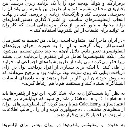
برقرارکند و بتواند بودجه خود را با یک برنامه ریزی درست بین
بخش‌های مختلف تقسیم کند و از طریق این پلتفرم می‌تواند آن را
به‌درستی مدیریت کند و تارگت‌های زیادی را بررسی کند. در نهایت
انتخاب اینفلونسرهای مناسب و اشتراک‌گذاری دستورالعمل‌های
تولید محتوا، مانیتور کمپین از دیگر مزیت‌هایی است که کاربران
می‌توانند برای تبلیغات از این پلتفرم‌ها استفاده کنند.»
«در ایران ماجرا کمی متفاوت است، زمانی من تصمیم به تغییر مدل
کسب‌وکار زینگ گرفتم و آن را به صورت اجرای پروژه‌های
اینفلوئنسری تغییر دادم. دلایل آن‌هم به چند بخش تقسیم می‌شود،
یکی اینکه اینفلوئنسرها تعامل در این پلتفرم را بی‌فایده می‌دانستند
زیرا فکر می‌کردند می‌توانند از طریق شبکه‌های اجتماعی این فرایند
را طی کنند. یا اینکه برای بسیاری از افراد پرداخت پول در ازای
دریافت دیتایی که روی سایت بود، بی‌فایده بود و ترجیح می‌دادند که
به روش خودشان این کار را انجام بدهند و به داده‌های اینسایت
اینستاگرام بسنده کنند و مستقیم هم با هم ارتباط گیرند.»
به نظر
آریا شیشه‌گران
به جای شکل‌گیری این نوع از پلتفرم‌ها باید
Data platform و Calculator راه‌اندازی شود که دیتاپلتفرم در جهت
اعتمادسازی و Calculator هم با رصد کردن کل اینفلوئنسرهای ایران
از منظرهای مختلف، داده جمع‌آوری کرده و آن را در قالب اطلاعات
و آموزش در اختیار کاربران قرار دهند.
به عقیده او اینفلوئسر پلتفرم‌ها در ایران بیشتر برای آژانس‌ها