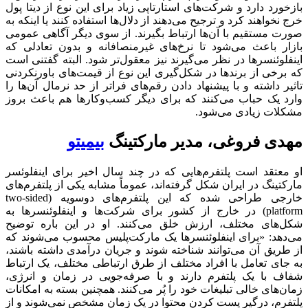
بازخورد دارد و شرکت‌های استارتاپی زیاد برای این نوع از دیتا پول
خرج نخواهند کرد و ترجیح می‌دهند از دلال‌ها استفاده کنند یا اینکه به
صورت مستقیم با آن‌ها ارتباط بگیرند. از سوی دیگر آگاهی عمومی
بازار باعث می‌شود تا نرخ‌های غیرمنصافانه و بدون تعادلی که
اینفلوئنسرها در نظر می‌گیرند نیز معقول‌تر شود. البته گفتنی است
که برخی از برندها در شکل‌گیری این نوع از قیمت‌های باورنکردنی
تاثیر داشته و با پیشنهاد دادن رقم‌های فراتر از حد نرمال آن‌ها را
وارد یک حباب می‌کنند که برای دیگر کسب‌و‌کارها هم باعث بروز
مشکلات زیادی می‌شود.
مهدی فروغی، مدیر مارکتینگ
بیمیتو
او معتقد است پلتفرم‌هایی که در چند سال اخیر برای اینفلوئسر
مارکتینگ در ایران شکل گرفته‌اند، عموماً مشابه یکی از پلتفرم‌های
خارجی طراحی شده که این پلتفرم‌های دوسویه (two-sided
platform) در خارج از کشور برای شرکت‌ها و اینفلوئنسرها به
شکل‌های مختلف، ارزش خلق می‌کنند. او در این باره توضیح
می‌دهد: «برای اینفلوئنسرها یک مارکت‌پلیس محسوب می‌شوند که
از طریق آن می‌توانند شناخته شوند و جریان درآمدی داشته باشند،
به جای تعامل با افراد مختلف از طرق ارتباطی مختلف، یک ارتباط
شفاف با یک پلتفرم دارند و با صرفه‌جویی در زمان و انرژی،
زمان‌های خالی تبلیغات خود را پُر می‌کنند. همچنین بسته به امکانات
پلتفرم، درگیر پست کردن محتوا در یک زمان مشخص نمی‌شوند و از