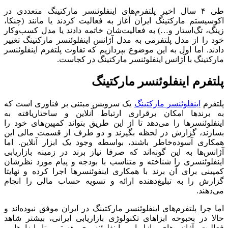
طی ۴ سال اخیر پلتفرم‌های اینفلوئنسر مارکتینگ متعددی در
اکوسیستم مارکتینگ ایران آغاز به فعالیت کردند یا مانند (چنکا،
زینگ، تگ‌استار و…) به فعالیت‌شان خاتمه دادند یا مدل کسب‌و‌کار
خود را از مدل پلتفرمی به مدل آژانس اینفلوئنسر مارکتینگ تغییر
دادند. اما اول به این موضوع بپردازیم که تفاوت پلتفرم اینفلوئنسر
مارکتینگ با آژانس اینفلوئنسر مارکتینگ در کجاست.
پلتفرم اینفلوئنسر مارکتینگ
پلتفرم
اینفلوئنسر مارکتینگ
یک سرویس مبتنی بر فناوری است که
به برندها امکان برقراری ارتباط آنلاین و ساختاریافته به
اینفلوئنسرها را می‌دهد تا از این طریق بتواند کمپین‌های خود را
بسازند، گزارش در لحظه بگیرند و دو طرف از قسمت مالی این
همکاری آسوده‌خاطر باشند، بواسطه وجود یک ابزار آنلاین. اما
آژانس‌‌ها به این گونه‌اند که صرفا نیاز برند در زمینه بازاریابی
اینفلوئنسری را شناخته و متناسب با بودجه و پیام مورد نظرشان
کمپینی برای آن برند با همکاری اینفوئنسرها اجرا کرده و نهایتا
گزارش را به تبلیغ‌دهنده ارائه و تسویه حساب مالی را انجام
می‌دهند.
اما چرا پلتفرم‌های اینفلوئنسر مارکتینگ در ایران موفق نبوده‌اند و
حالا در بحبوحه ابزاهای تکنولوژی بازاریابی ایرانی، بیشتر شاهد
فعالیت آژانس‌های بازاریابی اینفلوئنسری هستیم تا ابزارها و