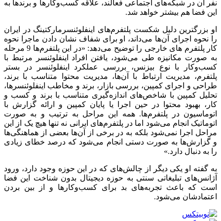
نفر آن در شبکه‌های اجتماعی فعالند، علاقه کسب‌وکارها و برندها به
این فضا هم بیشتر خواهد شد.
او بزرگترین دلیل شکست پلتفرم‌های اینفلوئنسرمارکتینگ در ایران
را نحوه اجرای آن‌ها می‌داند، او برای شفاف نشان دادن ماجرا نحوه
کار پلتفرم ‌های خارجی را توضیح می‌دهد: «در این پلتفرم‌ها 9 مرحله
به صورت مکانیزه طی می‌شود، یافتن افراد اینفلوئنسر مرتبط با
کسب‌وکار با نوع بیزنس، بررسی عملکرد اینفلوئنسر در بستر
پلتفرم، مدیریت ارتباط با آن‌ها، مدیریت محتوا متناسب با برند،
طراحی و اجرای کمپین، بررسی بازار، برند و مخاطب اینفلوئنسرها،
تحلیل کمپین با شاخص‌های اندازه‌گیری متناسب با برند و کسب و
کار، بهبود محتوا در حین اجرا یا پایان کمپین و ارائه گزارش با
اتوماسیون در پلتفرم‌ها. همه این مراحل به ترتیب و به صورت
اتوماتیک انجام می‌شود اما در پلتفرم‌های ایرانی نه تنها هیچ یک از این
مراحل اجرا نمی‌شود بلکه به در برخی از آن‌ها بعضی از هماهنگی‌ها
و گزارش‌ها به صورت دستی انجام می‌شود که درصد خطای زیادی
را به دنبال دارد.»
به گفته او یکی دیگر از چالش‌های که در این حوزه وجود دارد، ورود
آژانس‌های تبلیغاتی سنتی به حوزه دیجیتال بدون شناخت این فضا
است که باعث تجربه‌های بد برای کسب‌وکارها و از بین بردن
اعتمادشان می‌شود.