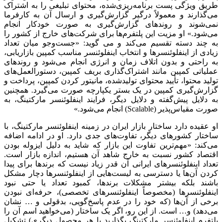
طریق ویژگی پست برنامه‌ریزی‌شده، محتوای تبلیغی را به اشتراک
می‌گذارند و معمولاً درگیر گزارش‌گیری و ارسال آن به کارفرما
نمی‌شوند و روندهای گزارش‌گیری به صورت خودکار انجام
می‌شود.» او مزیت این پلتفرم‌ها برای شرکت‌های خارج از کشور را
به چند دسته تقسیم می‌کند و می ‌گوید: «جست‌وجو میان تعداد
زیادی از اینفلوئنسرها و انتخاب اینفلوئنسر مناسب کمپین بازاریابی،
به راحتی و بدون اتلاف زمان و انرژی انجام می‌شود و روندهای
عملیاتی کمپین مانند اشتراک‌گذاری بریف کمپین، دستورالعمل‌های
تولید محتوا، تأیید محتوای تولیدشده، مانیتور کردن کمپین، پرداخت و
گزارش‌گیری کمپین در یک بستر یکپارچه صورت می‌گیرد.
همچنین
به دلایل پیش‌گفته و دلایل دیگر، فرایند اینفلوئنسر مارکتینگ، به
صورت مقیاس‌پذیر (Scalable) انجام می‌شود.»
او عقیده دارد ساختار بازار ایران در زمینه اینفلوئنسر مارکتینگ، با
ساختار کشورهای دیگر، تفاوت‌های جدی دارد. او در ادامه اضافه
می‌کند: «مهم‌ترین تفاوت این بازار که شاید به دلیل ایزوله بودن
اقتصاد کشور نسبت به خارج شاهد آن هستیم، اندازه بازار است.
تعداد اینفلوئنسرهای ایرانی آن قدر زیاد نیست که برندها برای پیدا
کردن آن‌ها یا دسترسی به لیست‌هایی از اینفلوئنسرها دچار مشکل
باشند بلکه بیشتر مشکلات برندها، کمبود تعداد یا حتی نبود
اینفلوئنسرها (مخصوصاً اینفلوئنسرهای تخصصی)، حرفه‌ای نبودن
برخی از آن‌ها (که خود را در عدم پاسخ‌گویی، بدقولی و … نشان
می‌دهد) و… است. از این رو، اگر یک ساختار (می‌خواهید اسم آن را
پلتفرم اینفلوئنسر مارکتینگ بگذارید یا هر محصول دیگری) تشکیل