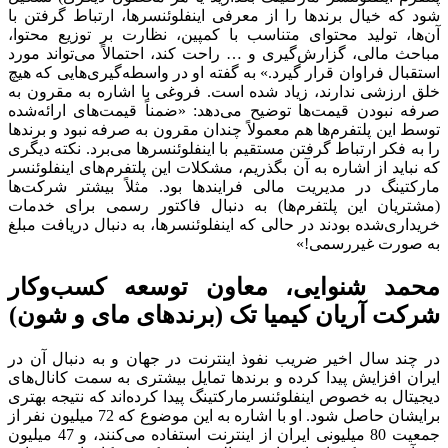
شود که خیال برندها را از معرفی اینفلوئنسرها، ارتباط گرفتن با
آن‌ها، تولید محتوای متناسب با کمپین، نظارت بر توزیع محتوا،
مباحث مالی، گزارش‌گیری و … راحت کند، احتمالاً می‌تواند مورد
استقبال فراوان قرار گیرد.» به گفته او در واسطه‌گیری‌هایی که هیچ
خلق ارزشی ندارند، زیاد شده است. فروغی با اشاره به مقرون به
صرفه نبودن قیمت‌ها توضیح می‌دهد: «ضمناً قیمت‌های ارائه‌شده
توسط این پلتفرم‌ها هم معمولاً چندان مقرون به صرفه نبود و برندها
را به فکر ارتباط گرفتن مستقیم با اینفلوئنسرها می‌برد. نکته دیگری
که نباید از اشاره به آن بگذریم، مشکلات این پلتفرم‌های اینفلوئنسر
مارکتینگ در مدیریت مالی فرایندها بود. مثلاً بیشتر شرکت‌ها
(مشتریان این پلتفرم‌ها) به دنبال فاکتور رسمی برای خدمات
خریداری‌شده بودند در حالی که اینفلوئنسرها، به دنبال دریافت مبلغ
به صورت غیررسمی!»
محمد شنوایی، معاون توسعه کسب‌وکار
شرکت آریان کیمیا تک (برندهای مای و شون)
در چند سال اخیر ضریب نفوذ اینترنت در جهان و به دنبال آن در
ایران افزایش پیدا کرده و برندها تمایل بیشتری به سمت کانال‌های
دیجیتال به خصوص اینفلوئنسرمارکتینگ پیدا کرده‌اند که نتیجه بهتری
برایشان حاصل شود. او با اشاره به این موضوع که 72 میلیون نفر از
جمعیت 80 میلیونی ایران از اینترنت استفاده می‌کنند، و 47 میلیون