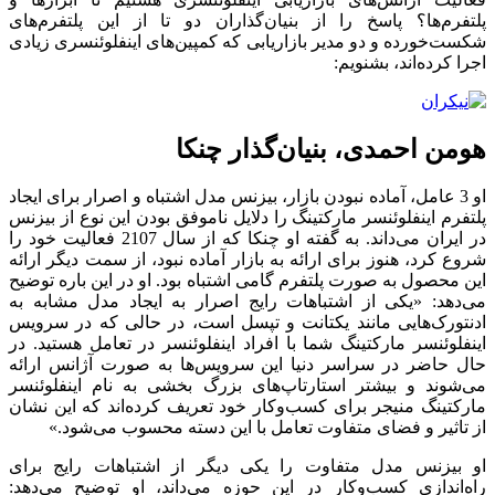
پلتفرم‌ها؟‌ پاسخ را از بنیان‌گذاران دو تا از این پلتفرم‌های
شکست‌خورده و دو مدیر بازاریابی که کمپین‌های اینفلوئنسری زیادی
اجرا کرده‌اند، بشنویم:
هومن احمدی، بنیان‌گذار چنکا
او
3 عامل، آماده نبودن بازار، بیزنس مدل اشتباه و اصرار برای ایجاد
پلتفرم
اینفلوئنسر مارکتینگ را دلایل ناموفق بودن این نوع از بیزنس
در ایران می‌داند. به گفته او چنکا که از سال 2107 فعالیت خود را
شروع کرد، هنوز برای ارائه به بازار آماده نبود، از سمت دیگر ارائه
این محصول به صورت پلتفرم گامی اشتباه بود. او در این باره توضیح
می‌دهد: «یکی از اشتباهات رایج اصرار به ایجاد مدل مشابه به
ادنتورک‌هایی مانند یکتانت و تپسل است، در حالی که در سرویس
اینفلوئنسر مارکتینگ شما با افراد اینفلوئنسر در تعامل هستید. در
حال حاضر در سراسر دنیا این سرویس‌ها به صورت آژانس ارائه
می‌شوند و بیشتر استارتاپ‌های بزرگ بخشی به نام اینفلوئنسر
مارکتینگ منیجر برای کسب‌وکار خود تعریف کرده‌اند که این نشان
از تاثیر و فضای متفاوت تعامل با این دسته محسوب می‌شود.»
او بیزنس مدل متفاوت را یکی دیگر از اشتباهات رایج برای
راه‌اندازی کسب‌وکار در این حوزه می‌داند، او توضیح می‌دهد: