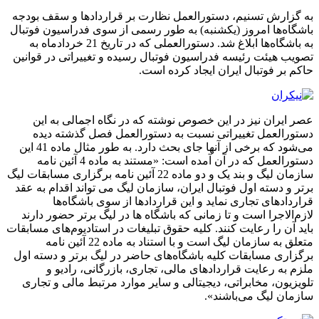
به گزارش تسنیم، دستورالعمل نظارت بر قراردادها و سقف بودجه
باشگاه‌ها امروز (یکشنبه) به طور رسمی از سوی فدراسیون فوتبال
به باشگاه‌ها ابلاغ شد. دستورالعملی که در تاریخ 21 خردادماه به
تصویب هیئت رئیسه فدراسیون فوتبال رسیده و تغییراتی در قوانین
حاکم بر فوتبال ایران ایجاد کرده است.
عصر ایران نیز در این خصوص نوشته که در نگاه اجمالی به این
دستورالعمل تغییراتی نسبت به دستورالعمل فصل گذشته دیده
می‌شود که برخی از آنها جای بحث دارد. به طور مثال ماده 41 این
دستورالعمل که در آن آمده است: «مستند به ماده 4 آئین نامه
سازمان لیگ و بند یک و دو ماده 22 آئین نامه برگزاری مسابقات لیگ
برتر و دسته اول فوتبال ایران، سازمان لیگ می تواند اقدام به عقد
قراردادهای تجاری نماید و این قراردادها از سوی باشگاه‌ها
لازم‌الاجرا است و تا زمانی که باشگاه ها در لیگ برتر حضور دارند
باید آن را رعایت کنند. کلیه حقوق تبلیغات در استادیوم‌های مسابقات
متعلق به سازمان لیگ است و با استناد به ماده 22 آئین نامه
برگزاری مسابقات کلیه باشگاه‌های حاضر در لیگ برتر و دسته اول
ملزم به رعایت قراردادهای مالی، تجاری، بازرگانی،‌ رادیو و
تلویزیون، مخابراتی، دیجیتالی و سایر موارد مرتبط مالی و تجاری
سازمان لیگ می‌باشند».