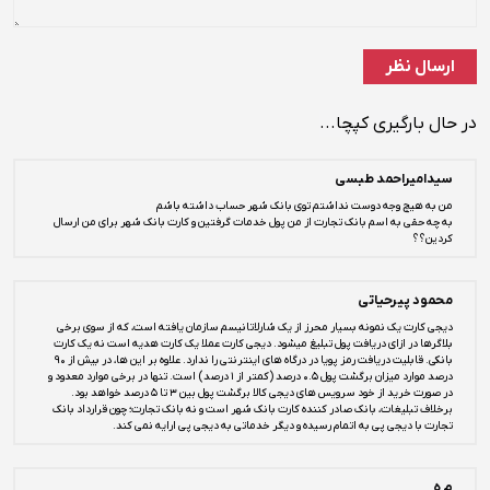
در حال بارگیری کپچا...
سیدامیراحمد طبسی
من به هیچ وجه دوست نداشتم توی بانک شهر حساب داشته باشم
به چه حقی به اسم بانک تجارت از من پول خدمات گرفتین و کارت بانک شهر برای من ارسال
کردین؟؟
محمود پیرحیاتی
دیجی کارت یک نمونه بسیار محرز از یک شارلاتانیسم سازمان یافته است، که از سوی برخی
بلاگرها در ازای دریافت پول تبلیغ میشود. دیجی کارت عملا یک کارت هدیه است نه یک کارت
بانکی. قابلیت دریافت رمز پویا در درگاه های اینترنتی را ندارد. علاوه بر این ها، در بیش از ۹۰
درصد موارد میزان برگشت پول ۰.۵ درصد (کمتر از ۱ درصد) است. تنها در برخی موارد معدود و
در صورت خرید از خود سرویس های دیجی کالا برگشت پول بین ۳ تا ۵ درصد خواهد بود.
برخلاف تبلیغات، بانک صادر کننده کارت بانک شهر است و نه بانک تجارت؛ چون قرارداد بانک
تجارت با دیجی پی به اتمام رسیده و دیگر خدماتی به دیجی پی ارایه نمی کند.
م ه