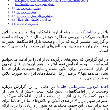
میزان استفاده از اپلیکیشن و وبسایت برای رزرو اقامتگاه
امتیازدهی و بررسی اقامتگاه‌ها
بیشترین‌های جاباما
میزبانان جاباما
بیشترین‌های میزبانان جاباما
تعداد کل اقامتگاه‌های فعال
کمپین‌های جاباما
پلتفرم
جاباما
که در زمینه اجاره اقامتگاه، ویلا و سوییت آنلاین
فعالیت می‌کند به بررسی عملکرد خود در سال ۱۴۰۱ پرداخته است
و گزارشی منتشر کرده که در آن وضعیت بازار اقامتگا‌ه‌ها، تغییرات
رفتار کاربران و میزبان‌ها و چالش‌های این صنعت را بررسی کرده
است.
در این گزارش که بخش‌های برگزیده‌ای از آن را در ادامه می‌خوانیم
آمده است با وجود افزایش نفوذ اینترنت، همچنان بخش قابل توجهی
از بازار اقامت در ایران آنلاین نشده و نتایج تحقیقات بازار جاباما
نشان می‌دهد تنها ۷ درصد از کل اقامتگاه‌های ایران به صورت آنلاین
به فروش می‌رسد.
احمد ایزدپور مدیرعامل جاباما
در جایی از این گزارش درباره
وضعیت بازار اقامتگاه‌های آنلاین گفته است: «بیش از ۸ سال از
حضور کسب‌وکارهای آنلاین در صنعت اجاره اقامتگاه می‌گذرد.
علیرغم سهم بازار ۷ درصدی آنلاین و تلاش‌های ما در جاباما برای
چند برابر شدن این سهم، معتقدیم که هنوز راه زیادی را برای ارایٔه
ارزش واقعی و تحول‌سازی برای مهمانان و میزبانان در پیش داریم.