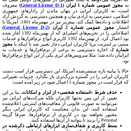
به
مجوز عمومی شماره 1 ایران (
General License D-1
)
معروف
است، به کاربران ایرانی در پنهان ماندن از رادارهای جمهوری
اسلامی، دسترسی به آزادی بیان و همچنین دسترسی به گردش آزاد
اطلاعات و داده‌ها کمک کند. پیش‌تر نیز در مهمرماه 1401، آمریکا با
انتشار
مجوز عمومی شماره 2 ایران (
General License D-2
)
اصلاحاتی را در تحریم‌های اصلی‌ای که از بهمن‌ماه 1392 آغاز شده
بود اعمال کرد. از بهمن‌ماه 1392 کاربری انواع نرم‌افزارها و خدمات
مبتنی بر اینترنت بریا کاربران ایرانی دچار تغییر شد تا اینکه با
مجوز
شماره 2
، اجازه دسترسی به برخی از نرم‌افزارها و خدمات به
ایرانیان داده شد؛ مثلا سرویس‌های ابری یکی از این انواع نرم‌افزارها
بود.
حالا با بیانیه تازه منتشرشده آمریکا، این دسترسی قرار است دست
کاربران ایرانی را در گستره بزرگ‌تری باز بگذارد. جزییات تغییراتی
که قرار است در مجوز شماره 1 اعمال شود در زیر آمده است:
حذف شرط «استفاده شخصی» از ابزار و امکانات
. بنا بر این
تغییر، از این پس نه‌تنها کاربران بلکه شرکت‌های ایرانی نیز
می‌توانند به صورت قانونی از معافیت‌های اینترنتی اعلام‌شده
استفاده کنند. این بدان معناست که کاربران ایرانی دیگر
مجبور نخواهند بود در کاربری از نرم‌افزارها، صرفا گزینه
Personal را بزنند تا بتوانند از آن‌ها استفاده کنند.
بسط کاربری و شفاف‌سازی ابزارهای ارتباطی ذکرشده در