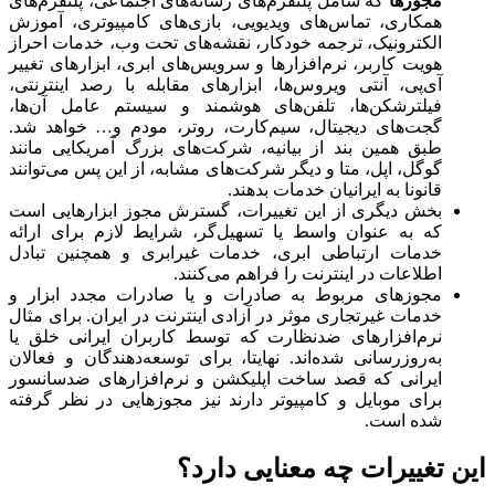
مجوزها
که شامل پلتفرم‌های رسانه‌های اجتماعی‌، پلتفرم‌های
همکاری، تماس‌های ویدیویی، بازی‌های کامپیوتری، آموزش
الکترونیک، ترجمه خودکار، نقشه‌های تحت وب، خدمات احراز
هویت کاربر، نرم‌افزارها و سرویس‌های ابری، ابزارهای تغییر
آی‌پی، آنتی ویروس‌ها، ابزارهای مقابله با رصد اینترنتی،
فیلترشکن‌ها، تلفن‌های هوشمند و سیستم عامل آن‌ها،
گجت‌های دیجیتال، سیم‌کارت، روتر، مودم و… خواهد شد.
طبق همین بند از بیانیه، شرکت‌های بزرگ آمریکایی مانند
گوگل، اپل، متا و دیگر شرکت‌های مشابه، از این پس می‌توانند
قانونا به ایرانیان خدمات بدهند.
بخش دیگری از این تغییرات، گسترش مجوز ابزارهایی است
که به عنوان واسط یا تسهیل‌گر، شرایط لازم برای ارائه
خدمات ارتباطی ابری، خدمات غیرابری و همچنین تبادل
اطلاعات در اینترنت را فراهم می‌کنند.
مجوزهای مربوط به صادرات و یا صادرات مجدد ابزار و
خدمات غیرتجاری موثر در آزادی اینترنت در ایران. برای مثال
نرم‌افزارهای ضدنظارت که توسط کاربران ایرانی خلق یا
به‌روزرسانی شده‌اند. نهایتا، برای توسعه‌دهندگان و فعالان
ایرانی که قصد ساخت اپلیکشن و نرم‌افزارهای ضدسانسور
برای موبایل و کامپیوتر دارند نیز مجوز‌هایی در نظر گرفته
شده است.
این تغییرات چه معنایی دارد؟