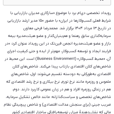
تورم در ایران منجر به دفرمه شدن اقتصاد شده است
رویداد تخصصی دی‌ام برد با موضوع «سازگاری مدیران بازاریابی با
اقتصاد ایران یکی از سینوسی‌ترین الگوهای عملکردی را دارد
شرایط فعلی کسب‌وکارها در ایران» با حضور ۱۵۰ مدیر ارشد بازاریابی
مارکترها به‌مرور زبان CEOها و CFOها را یاد گرفته‌اند
در تاریخ ۱۳ مرداد ۱۴۰۴ برگزار شد. محمدرضا فرحی معاون
بازاریابی ناچار است با زبان مالی سخن بگوید
سرمایه‌گذاری سابق رهنما و هم‌بنیان‌گذار و عضو هیئت‌مدیره بیمه
۷۷ درصد از CMOها در سطح جهانی، اثبات ROI را چالش
بازار و عضو هیئت‌مدیره انجمن فین‌تک در این رویداد عنوان کرد: «در
اصلی خود می‌دانند
فرایند ایجاد و توسعه کسب‌وکار، مهم‌تر از ایده و حتی کیفیت اجرای
راه‌حل نهایی چیست؟
آن، «محیط کسب‌وکار» (Business Environment) است. این محیط در
شاخص‌های کلان اقتصادی بازتاب پیدا می‌کند. شاخص‌های کلان
اقتصادی به‌طورکلی به دودسته تقسیم می‌شوند: اول، شاخص‌های
ملموس و روزمره مانند نرخ تورم، نرخ بیکاری و نرخ رشد اقتصادی که
هم در زندگی روزمره افراد و هم در زبان عمومی کاربرد دارند. دوم،
شاخص‌های تخصصی و سیاست‌گذارانه: مانند خالص تشکیل سرمایه،
ضریب جینی (برای سنجش عدالت اقتصادی) و شاخص پیچیدگی نظام
مالی که نشان‌دهندهٔ میزان توسعه‌یافتگی ساختار اقتصادی کشور