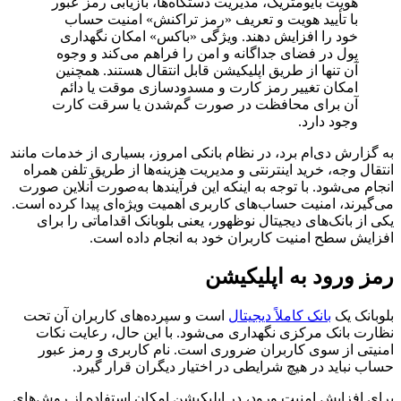
هویت بایومتریک، مدیریت دستگاه‌ها، بازیابی رمز عبور
با تأیید هویت و تعریف «رمز تراکنش» امنیت حساب
خود را افزایش دهند. ویژگی «باکس» امکان نگهداری
پول در فضای جداگانه و امن را فراهم می‌کند و وجوه
آن تنها از طریق اپلیکیشن قابل انتقال هستند. همچنین
امکان تغییر رمز کارت و مسدودسازی موقت یا دائم
آن برای محافظت در صورت گم‌شدن یا سرقت کارت
وجود دارد.
به گزارش دی‌ام برد، در نظام بانکی امروز، بسیاری از خدمات مانند
انتقال وجه، خرید اینترنتی و مدیریت هزینه‌ها از طریق تلفن همراه
انجام می‌شود. با توجه به اینکه این فرآیندها به‌صورت آنلاین صورت
می‌گیرند، امنیت حساب‌های کاربری اهمیت ویژه‌ای پیدا کرده است.
یکی از بانک‌های دیجیتال نوظهور، یعنی بلوبانک اقداماتی را برای
افزایش سطح امنیت کاربران خود به انجام داده است.
رمز ورود به اپلیکیشن
بلوبانک یک
بانک کاملاً دیجیتال
است و سپرده‌های کاربران آن تحت
نظارت بانک مرکزی نگهداری می‌شود. با این حال، رعایت نکات
امنیتی از سوی کاربران ضروری است. نام کاربری و رمز عبور
حساب نباید در هیچ شرایطی در اختیار دیگران قرار گیرد.
برای افزایش امنیت ورود، در اپلیکیشن امکان استفاده از روش‌های