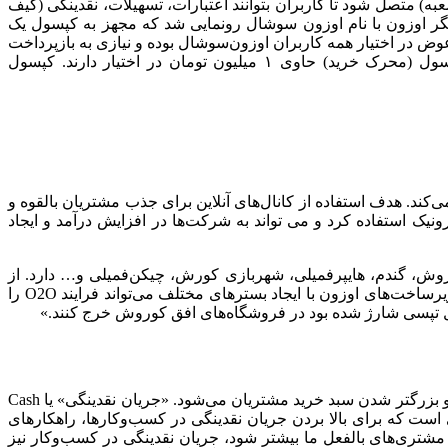
ه داد: «اولین خروجی اوزون، اوزون کارت بود که اواخر پاییز ۱۴۰۲ توانست به صندوق‌های فروشگاهی افق کوروش (بیش از ۳۵۰۰ شعبه) متصل شود تا کاربران بتوانند اعتبارات، تسهیلات، نقدینگی (کیف
دیه و غیره خود را در زمان خرید در یک فاکتور با هم تجمیع کنند. در نهایت اوایل بهمن ماه ۱۴۰۲ محصول دیگر اوزون با نام اوزون سوشال رونمایی شد که مجهز به کپسول یک
رید بیشتر است که نه وام است، نه اعتبار و نه BNPL! این نقدینگی به صورت بلاعوض در اختیار همه کاربران اوزون‌سوشال بوده و نیازی به بازپرداخت
آن نیست. (چون وام یا اعتبار نیست!) کاربران اوزون سوشال به محض نصب اپلیکیشن اوزون‌سوشال و فعال‌سازی دارایی‌ها، یک کپسول (محرک خرید) حاوی ۱ میلیون تومان در اختیار دارند. کپسول
ی مرتبط می‌کند. هدف استفاده از کانال‌های آنلاین برای جذب مشتریان بالقوه و
جمله خرده فروشی و تجارت الکترونیک استفاده کرد و می تواند به شرکت‌ها در افزایش درآمد و ایجاد
زیادی فروشگاه آفلاین (Offline touchpoints) همانند فروشگاه های افق کوروش، گندم، هایپرفمیلی، شهربازی کورش، چیکن‌فمیلی و… دارد. از
طرفی استارتاپ‌ها و بیزنس‌های آنلاین همانند تپسی، اکالا، دارتیل، افود، فیلم نت، الوپیک، زپ، شب و… نیز متعلق به گروه گلرنگ است و زیرساخت‌های اوزون با ایجاد بسترهای مختلف می‌تواند فرایند O2O را
راهبر ارشد بازاریابی اوزون در ادامه گفت: «اوزون سوشال از طریق کپسوله‌سازی پول (Money Encapsulation) باعث افزایش قدرت خرید و بزرگتر شدن سبد خرید مشتریان می‌شود. «جریان نقدینگی» یا Cash
است که برای بالا بردن جریان نقدینگی در کسب‌‌وکارها، راهکارهای
مشتری‌های بالفعل ما بیشتر شود، جریان نقدینگی در کسب‌وکار نیز