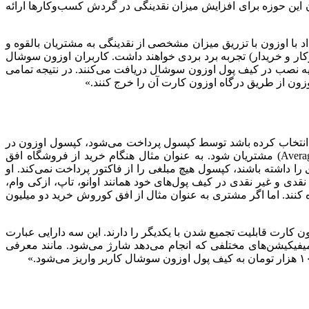
ن این حوزه برای افزایش میزان نقدینگی در گردش کسب‌وکارها ارائه
 با اوزون با تزریق میزان مشخصی از نقدینگی به مشتریان بالقوه و
کار و خریدار) تجربه برد بردی خواهند داشت. کاربران اوزون سوشال
Android, iOS, PWA) و فعال سازی آن، یک کپسول یک میلیون تومانی به همراه ۲۰ هزار تومان هدیه نصب در کیف پول اوزون سوشال دریافت می‌کنند. در نتیجه تمامی
زون از طریق درگاه اوزون کارت آن را خرج کنند.»
ت را انتخاب کرده باشد توسط کپسول پرداخت می‌شود، کپسول اوزون در
هر فروشگاه بر اساس مدل تجاری آن صنعت و فروشگاه تنظیم می‌شود تا در نهایت بتواند باعث بالا بردن میانگین سبد خرید (Average Basket) مشتریان شود. به عنوان مثال هنگام خرید از فروشگاه افق
 تومان است اگر کاربران در زمان خرید بخواهند سبد خرید ۲۰۰ هزار تومان و یا کمتری را داشته باشند، کپسول هیچ مبلغی را از فاکتور پرداخت نمی‌کند. او
 که کاربر دارایی های نقدی و غیر نقدی در کیف پول‌های خود همانند اوانو، تاپ، ازکی وام،
 کنند. اما اگر مشتری به عنوان مثال از افق کوروش خرید دو میلیون
د دارد که در زمان خرید با درگاه اوزون کارت قابلیت تجمیع شدن با یکدیگر را دارند. این سه دارایی عبارت
فیکیشن‌های مختلفی که انجام می‌دهد شارژ می‌شود. مانند معرفی