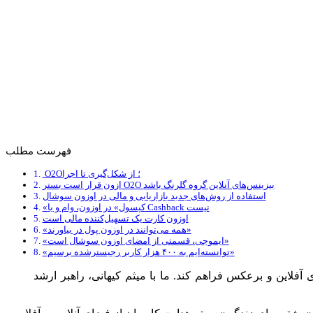
فهرست مطلب
O2O؛ از شکل‌گیری تا اجرا
ازون قرار است بستر O2O بیزینس‌های آنلاین گروه گلرنگ باشد
استفاده از روش‌های جدید بازاریابی و مالی در اوزون سوشال
«کپسول» در اوزون، وام و یا Cashback نیست
اوزون کارت یک تسهیل‌کننده مالی است
«همه می‌توانند در اوزون پول در بیاورند»
«ایموجی، قسمتی از امضای اوزون سوشال است»
«توانسته‌ایم به ۴۰۰ هزار کاربر رجیسترشده برسیم»
آفلاین و برعکس فراهم کند. ما با میثم کیهانی، راهبر ارشد