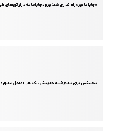
«جاباما تور» راه‌اندازی شد؛ ورود جاباما به بازار تورهای ط
نتفلیکس برای تبلیغ فیلم جدیدش، یک نفر را داخل بیلبور